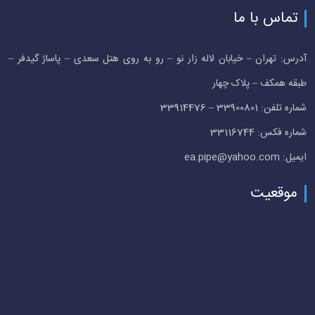
تماس با ما
آدرس: تهران – خیابان لاله زار نو – رو به روی هتل سعدی – پاساژ گیدفر –
طبقه همکف – پلاک چهار
شماره تلفن: 33900801 – 33914476
شماره فکس: 33116744
ایمیل: ea.pipe@yahoo.com
موقعیت