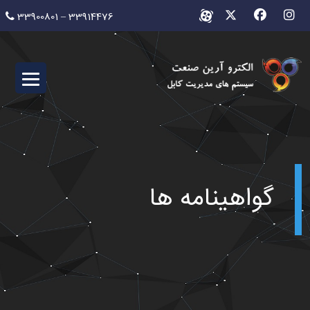
Ski
33900801 – 33914476
t
conten
گواهینامه ها