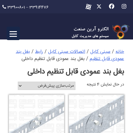
Ski
33900801 – 33914476
t
conten
خانه
/
سینی کابل
/
اتصالات سینی کابل
/
رابط
/
بغل بند
عمودی قابل تنظیم
/ بغل بند عمودی قابل تنظیم داخلی
بغل بند عمودی قابل تنظیم داخلی
در حال نمایش 4 نتیجه