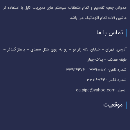
مدولار، جعبه تقسیم و تمام متعلقات سیستم های مدیریت کابل با استفاده از
ماشین آلات تمام اتوماتیک می باشد.
تماس با ما
آدرس: تهران – خیابان لاله زار نو – رو به روی هتل سعدی – پاساژ گیدفر –
طبقه همکف – پلاک چهار
شماره تلفن: 33900801 – 33914476
شماره فکس: 33116744
ایمیل: ea.pipe@yahoo.com
موقعیت