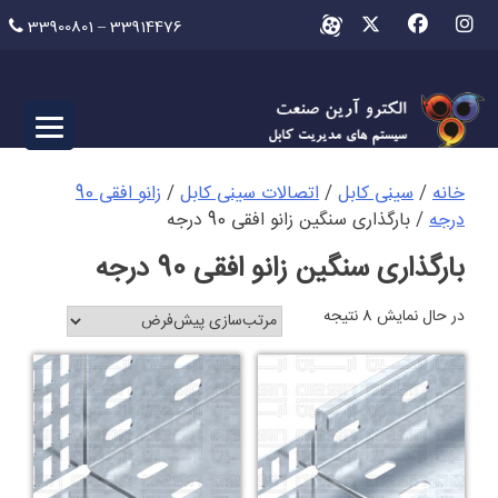
Ski
33900801 – 33914476
t
conten
خانه
/
سینی کابل
/
اتصالات سینی کابل
/
زانو افقی 90
درجه
/ بارگذاری سنگین زانو افقی 90 درجه
بارگذاری سنگین زانو افقی 90 درجه
در حال نمایش 8 نتیجه