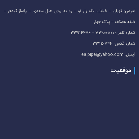
آدرس: تهران – خیابان لاله زار نو – رو به روی هتل سعدی – پاساژ گیدفر –
طبقه همکف – پلاک چهار
شماره تلفن: 33900801 – 33914476
شماره فکس: 33116744
ایمیل: ea.pipe@yahoo.com
موقعیت