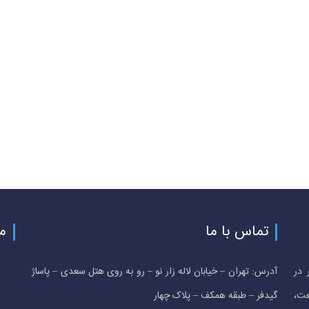
تماس با ما
م
 در
آدرس: تهران – خیابان لاله زار نو – رو به روی هتل سعدی – پاساژ
عت،
گیدفر – طبقه همکف – پلاک چهار