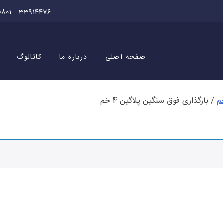
0801 – 33914476
صفحه اصلی
درباره ما
کاتالوگ
/ بارگذاری فوق سنگین پلاگین 4 خم