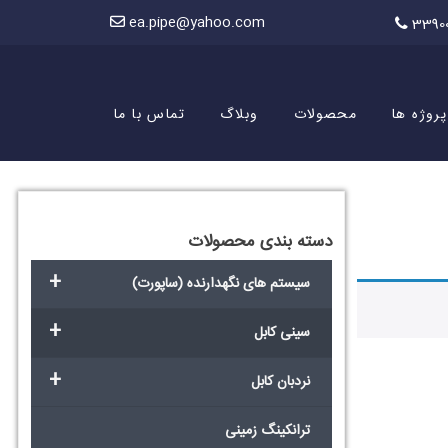
ea.pipe@yahoo.com
3390
پروژه ها
محصولات
وبلاگ
تماس با ما
دسته بندی محصولات
+
سیستم های نگهدارنده (ساپورت)
+
سینی کابل
+
نردبان کابل
ترانکینگ زمینی