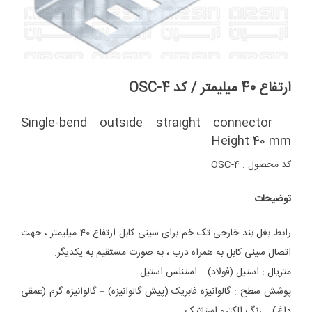
ارتفاع 40 میلیمتر / کد OSC-4
Single-bend outside straight connector –
Height 40 mm
کد محصول : OSC-4
توضیحات
رابط بغل بند خارجی تک خم برای سینی کابل ارتفاع 40 میلیمتر ، جهت
اتصال سینی کابل به همراه درب ، به صورت مستقیم به یکدیگر.
متریال : استیل (فولاد) – استنلس استیل
پوشش سطح : گالوانیزه فابریک (پیش گالوانیزه) – گالوانیزه گرم (عمقی
داغ) – رنگ الکترو استاتیک