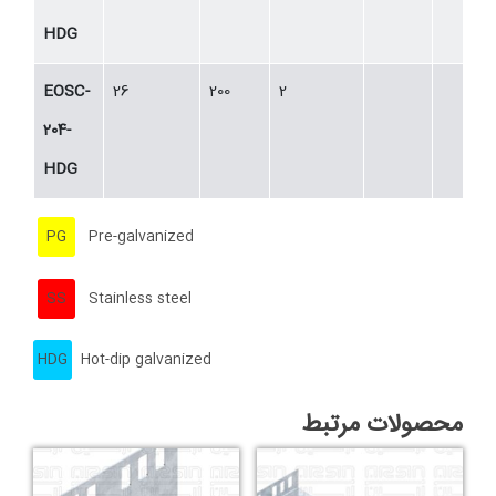
HDG
EOSC-
26
200
2
204-
HDG
PG
Pre-galvanized
SS
Stainless steel
HDG
Hot-dip galvanized
محصولات مرتبط