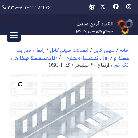
Ski
33900801 – 33914476
t
conten
خانه
/
سینی کابل
/
اتصالات سینی کابل
/
رابط
/
بغل بند
مستقیم
/
بغل بند مستقیم خارجی
/
بغل بند مستقیم خارجی
تک خم
/ ارتفاع 40 میلیمتر / کد OSC-4