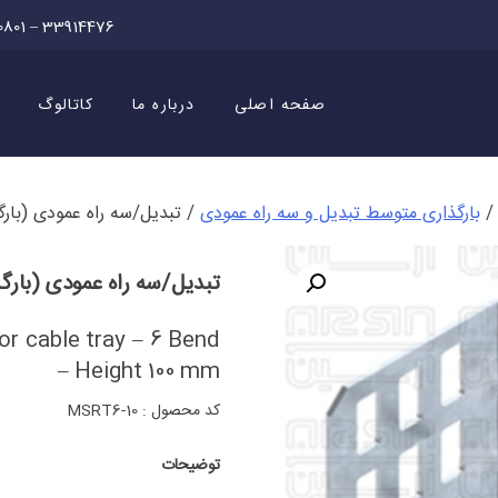
0801 – 33914476
صفحه اصلی
درباره ما
کاتالوگ
بارگذاری متوسط تبدیل و سه راه عمودی
/ تبدیل/سه راه عمودی (بارگذاری متوسط) 6 خم
تبدیل/سه راه عمودی (بارگذاری متوسط) 6 خم
or cable tray – 6 Bend
– Height 100 mm
کد محصول : MSRT6-10
توضیحات