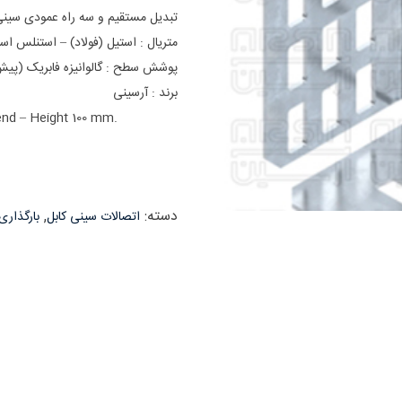
تبدیل مستقیم و سه راه عمودی سینی کابل 6 خم ارتفاع 100 میلیمتر ، مناسب با
متریال : استیل (فولاد) – استنلس اس
پوشش سطح : گالوانیزه فابریک (پیش گ
برند : آرسینی
Bend – Height 100 mm.
دسته:
,
اتصالات سینی کابل
بارگذاری