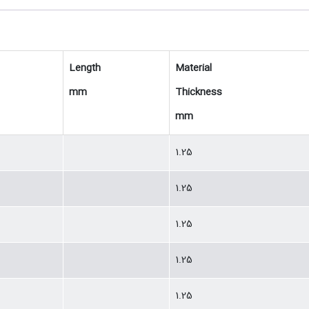
Length
Material
mm
Thickness
mm
1.25
1.25
1.25
1.25
1.25