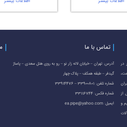
اطلاعات بیشتر
اطلاعات بیشتر
تماس با ما
م
 در
آدرس: تهران – خیابان لاله زار نو – رو به روی هتل سعدی – پاساژ
عت،
گیدفر – طبقه همکف – پلاک چهار
ران
شماره تلفن: 33900801 – 33914476
 از
شماره فکس: 33116744
م و
ایمیل: ea.pipe@yahoo.com
لات