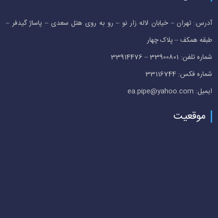
آدرس: تهران – خیابان لاله زار نو – رو به روی هتل سعدی – پاساژ گیدفر –
طبقه همکف – پلاک چهار
شماره تلفن: 33900801 – 33914476
شماره فکس: 33116744
ایمیل: ea.pipe@yahoo.com
موقعیت