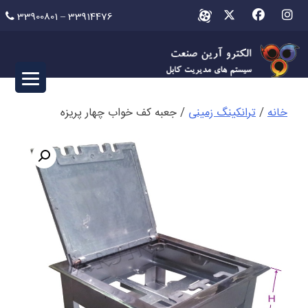
Ski
33900801 – 33914476
t
conten
خانه
/
ترانکینگ زمینی
/ جعبه کف خواب چهار پریزه