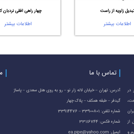
بدیل زاویه از راست
چهار راهی افقی نردبان کا
اطلاعات بیشتر
اطلاعات بیشتر
تماس با ما
م
 در
آدرس: تهران – خیابان لاله زار نو – رو به روی هتل سعدی – پاساژ
عت،
گیدفر – طبقه همکف – پلاک چهار
ران
شماره تلفن: 33900801 – 33914476
 از
شماره فکس: 33116744
م و
ایمیل: ea.pipe@yahoo.com