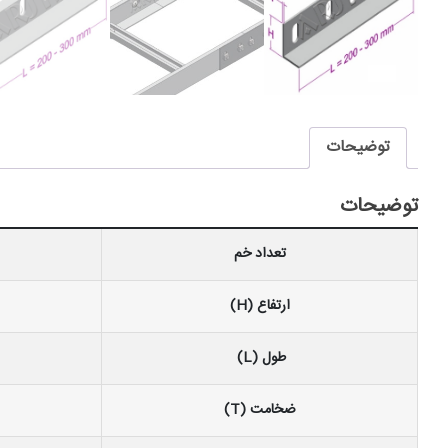
توضیحات
توضیحات
تعداد خم
ارتفاع (H)
طول (L)
ضخامت (T)