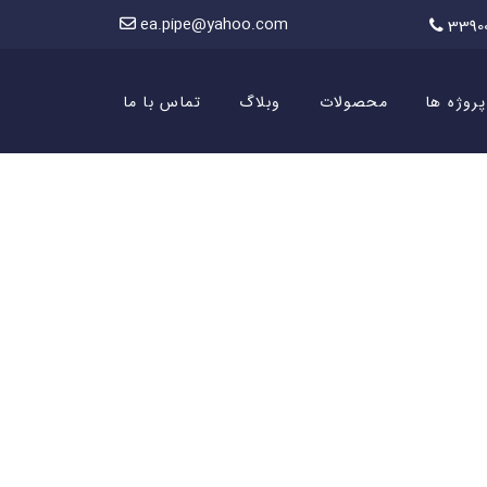
ea.pipe@yahoo.com
3390
پروژه ها
محصولات
وبلاگ
تماس با ما