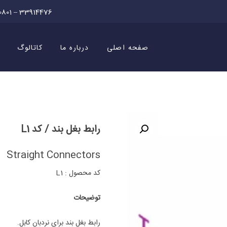
0801 – 33914476
صفحه اصلی
درباره ما
کاتالوگ
رابط بغل بند / کد L1
Straight Connectors
کد محصول : L1
توضیحات
رابط بغل بند برای نردبان کابل.