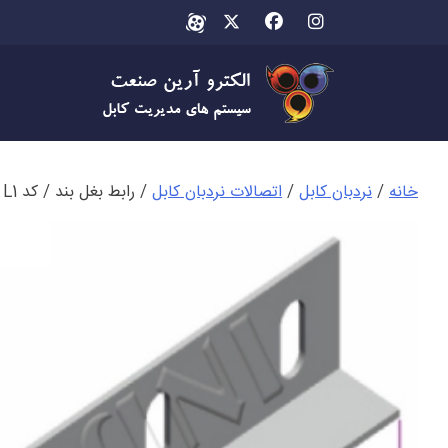
Ski
t
conten
خانه
/
نردبان کابل
/
اتصالات نردبان کابل
/ رابط بغل بند / کد L1