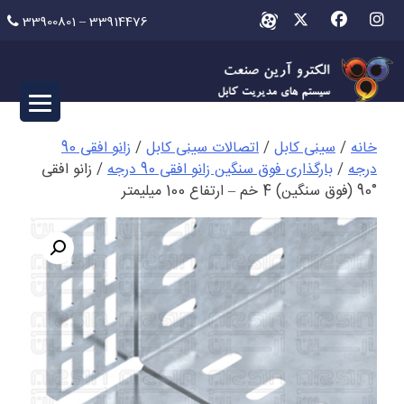
Ski
33900801 – 33914476
t
conten
خانه
/
سینی کابل
/
اتصالات سینی کابل
/
زانو افقی 90
درجه
/
بارگذاری فوق سنگین زانو افقی 90 درجه
/ زانو افقی
°90 (فوق سنگین) 4 خم – ارتفاع 100 میلیمتر