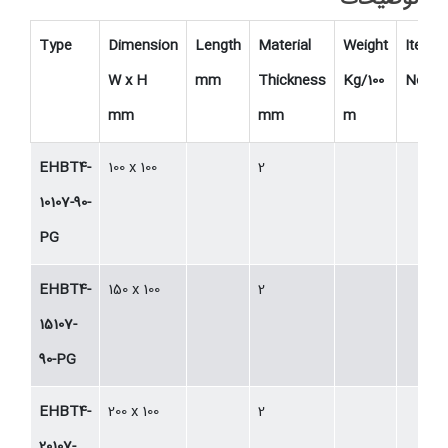
Type
Dimension
Length
Material
Weight
Item
W x H
mm
Thickness
Kg/100
No.
mm
mm
m
EHBT4-
100 x 100
2
10107-90-
PG
EHBT4-
150 x 100
2
15107-
90-PG
EHBT4-
200 x 100
2
20107-