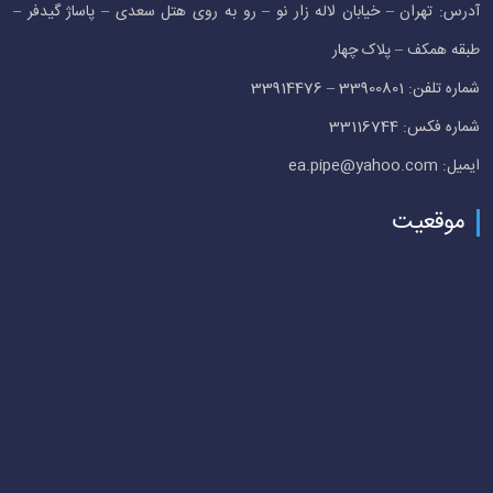
آدرس: تهران – خیابان لاله زار نو – رو به روی هتل سعدی – پاساژ گیدفر –
طبقه همکف – پلاک چهار
شماره تلفن: 33900801 – 33914476
شماره فکس: 33116744
ایمیل: ea.pipe@yahoo.com
موقعیت