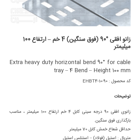
زانو افقی °90 (فوق سنگین) 4 خم – ارتفاع 100
میلیمتر
Extra heavy duty horizontal bend 90° for cable
tray – 4 Bend – Height 100 mm
کد محصول : EHBT4-10-90
توضیحات
زانوی افقی 90 درجه سینی کابل 4 خم ارتفاع 100 میلیمتر ، مناسب
بارگذاری فوق سنگین.
حداقل شعاع خمش کابل 70 میلیمتر.
متریال : استیل (فولاد) – استنلس استیل