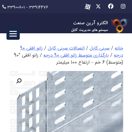
Ski
33900801 – 33914476
t
conten
خانه
/
سینی کابل
/
اتصالات سینی کابل
/
زانو افقی 90
درجه
/
بارگذاری متوسط زانو افقی 90 درجه
/ زانو افقی °90
(متوسط) 6 خم – ارتفاع 100 میلیمتر