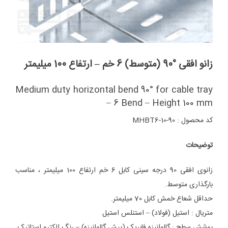
زانو افقی °90 (متوسط) 6 خم – ارتفاع 100 میلیمتر
Medium duty horizontal bend 90° for cable tray
– 6 Bend – Height 100 mm
کد محصول : MHBT6-10-90
توضیحات
زانوی افقی 90 درجه سینی کابل 6 خم ارتفاع 100 میلیمتر ، مناسب
بارگذاری متوسط.
حداقل شعاع خمش کابل 70 میلیمتر.
متریال : استیل (فولاد) – استنلس استیل
پوشش سطح : گالوانیزه فابریک (پیش گالوانیزه) – رنگ الکترو استاتیک