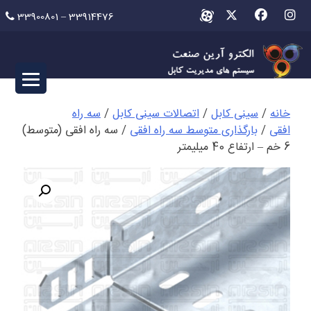
Ski
33900801 – 33914476
t
conten
خانه
/
سینی کابل
/
اتصالات سینی کابل
/
سه راه
افقی
/
بارگذاری متوسط سه راه افقی
/ سه راه افقی (متوسط)
6 خم – ارتفاع 40 میلیمتر