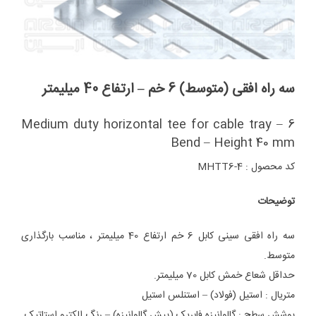
سه راه افقی (متوسط) 6 خم – ارتفاع 40 میلیمتر
Medium duty horizontal tee for cable tray – 6
Bend – Height 40 mm
کد محصول : MHTT6-4
توضیحات
سه راه افقی سینی کابل 6 خم ارتفاع 40 میلیمتر ، مناسب بارگذاری
متوسط.
حداقل شعاع خمش کابل 70 میلیمتر.
متریال : استیل (فولاد) – استنلس استیل
پوشش سطح : گالوانیزه فابریک (پیش گالوانیزه) – رنگ الکترو استاتیک