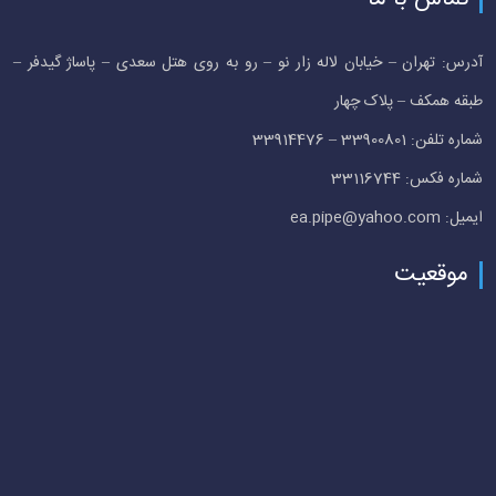
آدرس: تهران – خیابان لاله زار نو – رو به روی هتل سعدی – پاساژ گیدفر –
طبقه همکف – پلاک چهار
شماره تلفن: 33900801 – 33914476
شماره فکس: 33116744
ایمیل: ea.pipe@yahoo.com
موقعیت