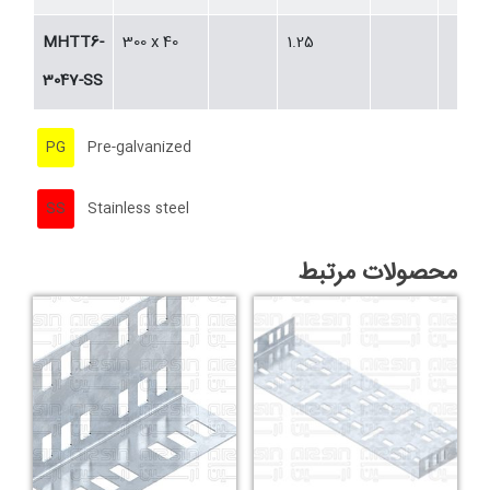
MHTT6-
300 x 40
1.25
3047-SS
PG
Pre-galvanized
SS
Stainless steel
محصولات مرتبط