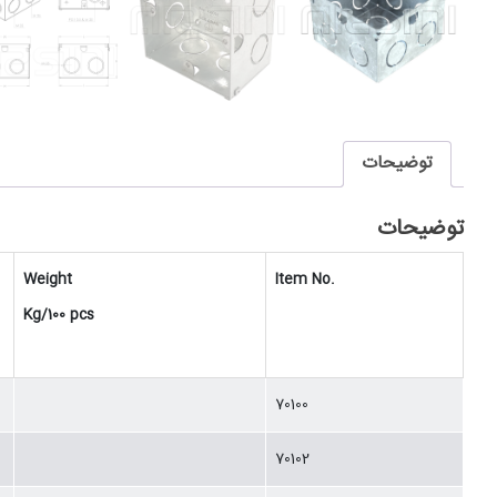
توضیحات
توضیحات
Weight
Item No.
Kg/100 pcs
70100
70102