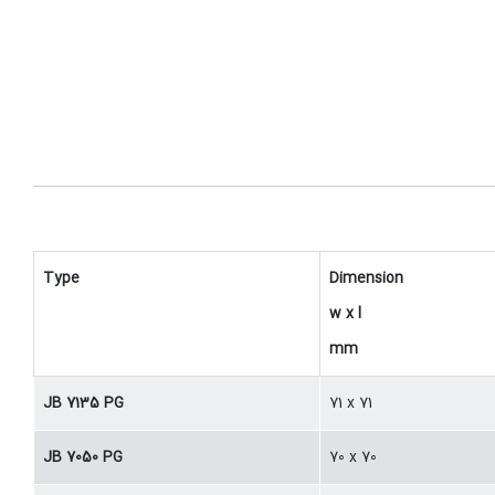
Type
Dimension
w x l
mm
JB 7135 PG
71 x 71
JB 7050 PG
70 x 70