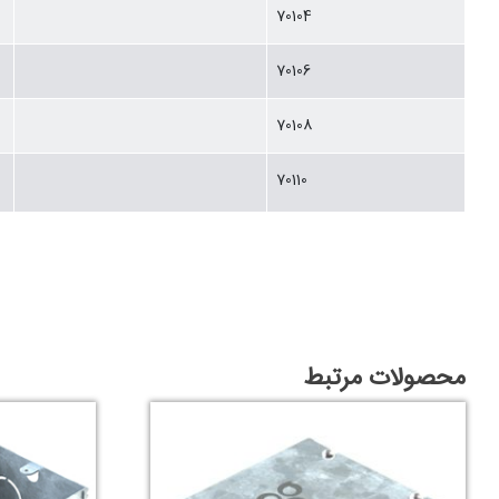
70104
70106
70108
70110
محصولات مرتبط