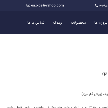
ea.pipe@yahoo.com
3390
پروژه ها
محصولات
وبلاگ
تماس با ما
ga
یک (پیش گالوانیزه)
های کلید و پریز طرح MK با توجه به نوع کاربرد در ابعاد و طرح های مختلفی ساخته می شود. قوطی طرح