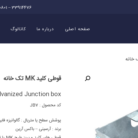
0801 – 33914476
صفحه اصلی
درباره ما
کاتالوگ
قوطی کلید MK تک خانه
lvanized Junction box
کد محصول : JB7
پوشش سطح یا متریال : گالوانیزه فابر
برند : آرسینی – باکس آرین
قوطی 