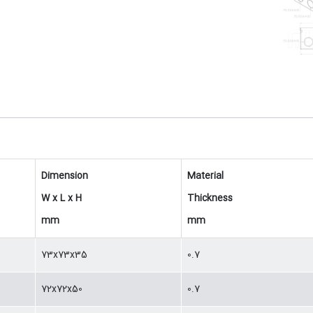
Dimension
Material
W x L x H
Thickness
mm
mm
73x73x35
0.7
72x72x50
0.7