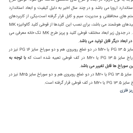
 استاندارد اروپا می باشد و در چند سال اخیر به دلیل کیفیت و ابعاد استاندارد
ستم های محافظتی و مدیریت سیم و کابل قرار گرفته است،یکی از کاربردهای
رایج قوطی کلید و پریز MK نصب کلیدهای هوشمند می باشد، برای نصب این کلیدها از قوطی کلید گالوانیزه MK
با ارتفاع 5 سانتیمتر استفاده می شود. در جدول زیر ابعاد مختلف قوطی کلید و پریز طرح MK تک خانه معرفی می
 ابعاد دیگر قابل تولید می باشد
.
در قوطی های طرح MK دو سوراخ سایز PG 13.5 یا M20 در دو ضلع روبروی هم و دو سوراخ سایز PG 16 نیز در
 تعبیه شده است که
با توجه به
سوراخ ها قابل تغییر می باشد
.
در قوطی با استاندارد MK دو سوراخ سایز PG 13.5 یا M20 در دو ضلع روبروی هم و دو سوراخ سایز M25 نیز در
ر گرفته است.
یز فلزی