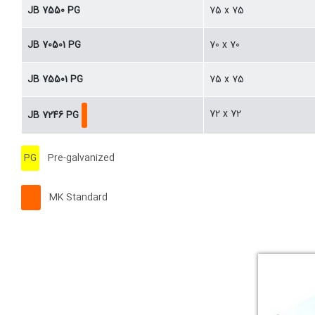
JB 7550 PG
75 x 75
JB 70501 PG
70 x 70
JB 75501 PG
75 x 75
72 x 72
JB 7246 PG
PG
Pre-galvanized
MK Standard