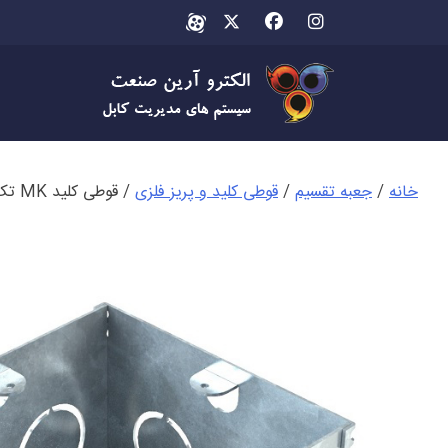
Ski
t
conten
خانه
/
جعبه تقسیم
/
قوطی کلید و پریز فلزی
/ قوطی کلید MK تک خانه