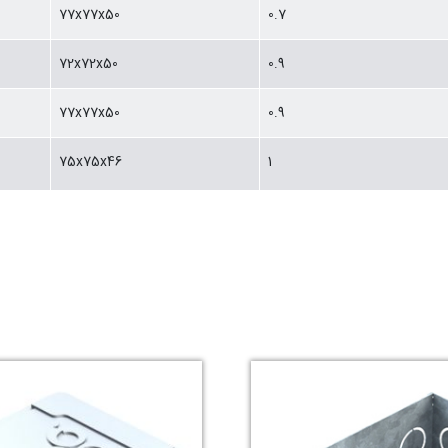
77x77x50
0.7
72x72x50
0.9
77x77x50
0.9
75x75x46
1