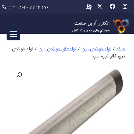
Ski
33900801 – 33914476
t
conten
خانه
/
لوله فولادی برق
/
لوله‌های فولادی برق
/ لوله فولادی
برق گالوانیزه سرد