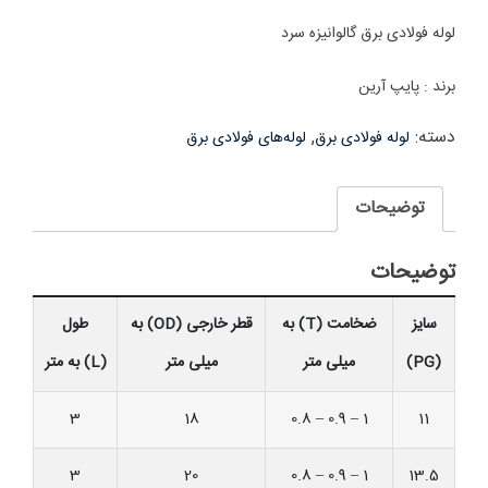
لوله فولادی برق گالوانیزه سرد
برند : پایپ آرین
دسته:
,
لوله فولادی برق
لوله‌های فولادی برق
توضیحات
توضیحات
سایز
ضخامت (T) به
قطر خارجی (OD) به
طول
(PG)
میلی متر
میلی متر
(L) به متر
3
18
0.8 – 0.9 – 1
11
3
20
0.8 – 0.9 – 1
13.5