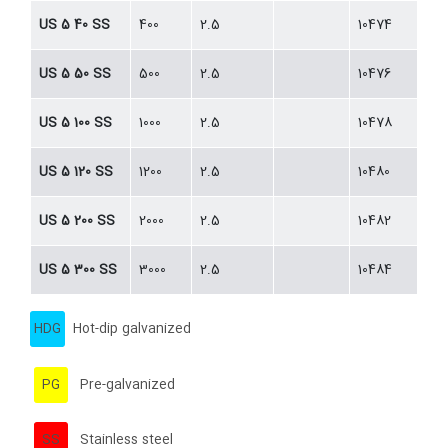
US 5 40 SS
400
2.5
10474
US 5 50 SS
500
2.5
10476
US 5 100 SS
1000
2.5
10478
US 5 120 SS
1200
2.5
10480
US 5 200 SS
2000
2.5
10482
US 5 300 SS
3000
2.5
10484
HDG
Hot-dip galvanized
PG
Pre-galvanized
SS
Stainless steel