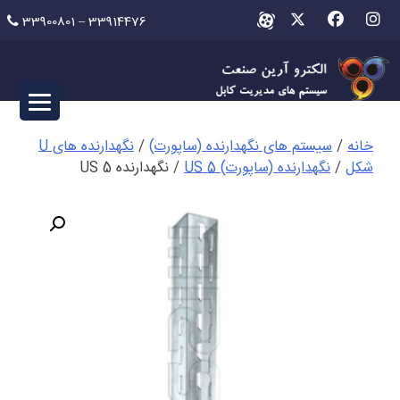
Ski
33900801 – 33914476
t
conten
خانه
/
سیستم های نگهدارنده (ساپورت)
/
نگهدارنده های U
شکل
/
نگهدارنده (ساپورت) US 5
/ نگهدارنده US 5