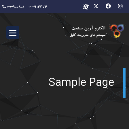
Ski
33900801 – 33914476
t
conten
Sample Page